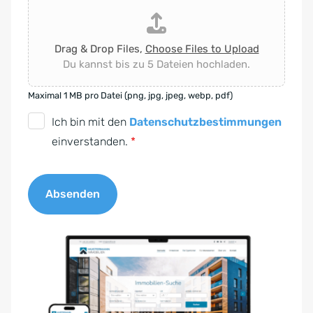
Drag & Drop Files,
Choose Files to Upload
Du kannst bis zu 5 Dateien hochladen.
Maximal 1 MB pro Datei (png, jpg, jpeg, webp, pdf)
D
Ich bin mit den
Datenschutzbestimmungen
S
einverstanden.
*
G
V
Absenden
O
-
A
E
l
i
t
n
e
v
r