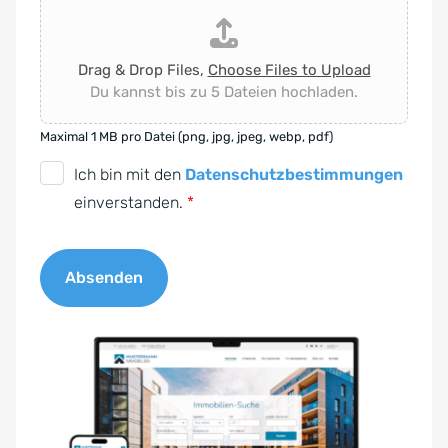
Drag & Drop Files,
Choose Files to Upload
Du kannst bis zu 5 Dateien hochladen.
Maximal 1 MB pro Datei (png, jpg, jpeg, webp, pdf)
D
Ich bin mit den
Datenschutzbestimmungen
S
einverstanden.
*
G
V
Absenden
O
-
A
E
l
i
t
n
e
v
r