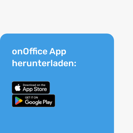
onOffice App
herunterladen: