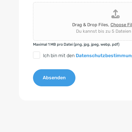
Drag & Drop Files,
Choose Fi
Du kannst bis zu 5 Dateien
Maximal 1 MB pro Datei (png, jpg, jpeg, webp, pdf)
D
Ich bin mit den
Datenschutzbestimmun
S
G
Absenden
V
O
A
-
l
E
t
i
e
n
r
v
n