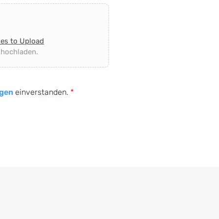
les to Upload
 hochladen.
gen
einverstanden.
*