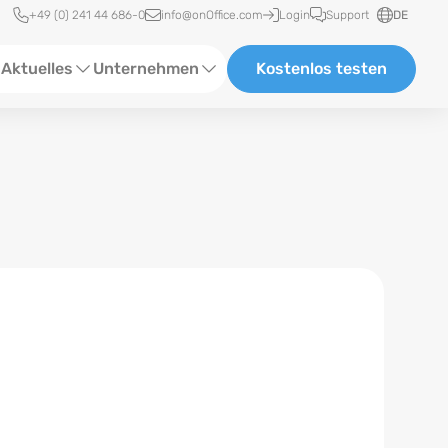
Schnellzugriff
+49 (0) 241 44 686-0
info@onOffice.com
Login
Support
DE
Aktuelles
Unternehmen
Kostenlos testen
ebinare
Über Uns
tatus-News
Partner und Kooperationen
eranstaltungen
Karriere
eferenzen
log
ewsletter
n