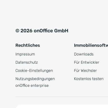
e
a
r
t
s
i
t
v
© 2026 onOffice GmbH
ä
e
n
:
Rechtliches
Immobiliensoft
d
n
Impressum
Downloads
i
Datenschutz
Für Entwickler
s
Cookie-Einstellungen
Für Wechsler
*
Nutzungsbedingungen
Kostenlos testen
onOffice enterprise