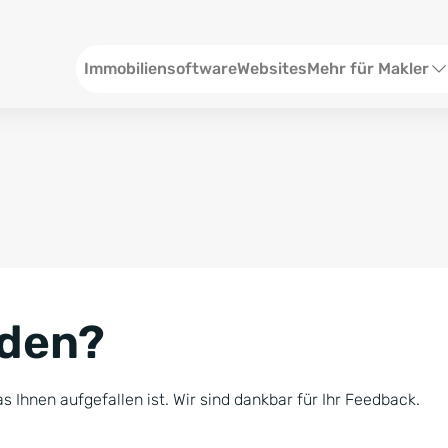
Header
Immobiliensoftware
Websites
Mehr für Makler
SEO und Content
W
Social Media
S
Social Ads
V
Google Ads
R
nden?
Newsletter-Pakete
B
Consulting
N
s Ihnen aufgefallen ist. Wir sind dankbar für Ihr Feedback.
Softwareschulunge