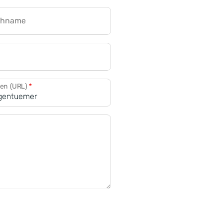
chname
CRM für Banken
den (URL)
*