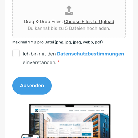
Drag & Drop Files,
Choose Files to Upload
Du kannst bis zu 5 Dateien hochladen.
Maximal 1 MB pro Datei (png, jpg, jpeg, webp, pdf)
D
Ich bin mit den
Datenschutzbestimmungen
S
einverstanden.
*
G
V
Absenden
O
-
A
E
l
i
t
n
e
v
r