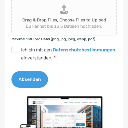
Drag & Drop Files,
Choose Files to Upload
Du kannst bis zu 5 Dateien hochladen.
Maximal 1 MB pro Datei (png, jpg, jpeg, webp, pdf)
D
Ich bin mit den
Datenschutzbestimmungen
S
einverstanden.
*
G
V
Absenden
O
-
A
E
l
i
t
n
e
v
r