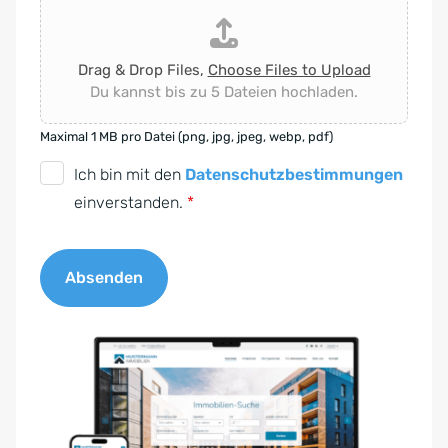
Drag & Drop Files,
Choose Files to Upload
Du kannst bis zu 5 Dateien hochladen.
Maximal 1 MB pro Datei (png, jpg, jpeg, webp, pdf)
D
Ich bin mit den
Datenschutzbestimmungen
S
einverstanden.
*
G
V
Absenden
O
-
A
E
l
i
t
n
e
v
r