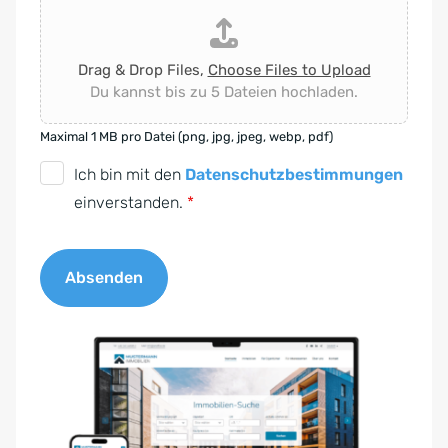
Drag & Drop Files,
Choose Files to Upload
Du kannst bis zu 5 Dateien hochladen.
Maximal 1 MB pro Datei (png, jpg, jpeg, webp, pdf)
D
Ich bin mit den
Datenschutzbestimmungen
S
einverstanden.
*
G
V
Absenden
O
-
A
E
l
i
t
n
e
v
r