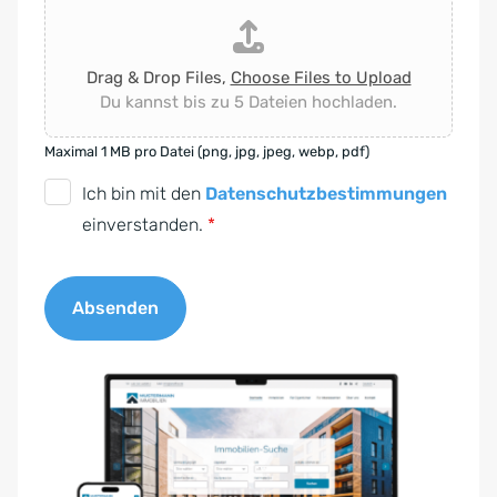
Drag & Drop Files,
Choose Files to Upload
Du kannst bis zu 5 Dateien hochladen.
Maximal 1 MB pro Datei (png, jpg, jpeg, webp, pdf)
D
Ich bin mit den
Datenschutzbestimmungen
S
einverstanden.
*
G
V
Absenden
O
-
A
E
l
i
t
n
e
v
r