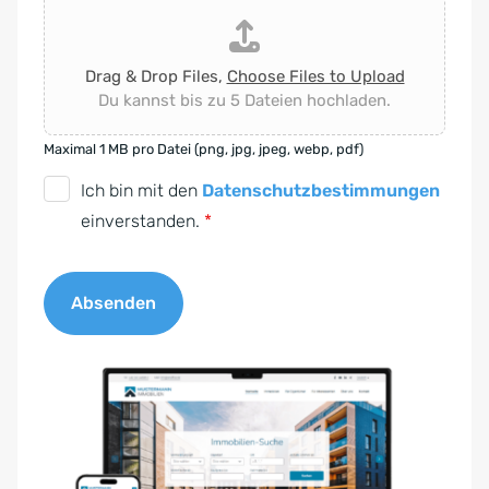
Drag & Drop Files,
Choose Files to Upload
Du kannst bis zu 5 Dateien hochladen.
Maximal 1 MB pro Datei (png, jpg, jpeg, webp, pdf)
D
Ich bin mit den
Datenschutzbestimmungen
S
einverstanden.
*
G
V
Absenden
O
-
A
E
l
i
t
n
e
v
r