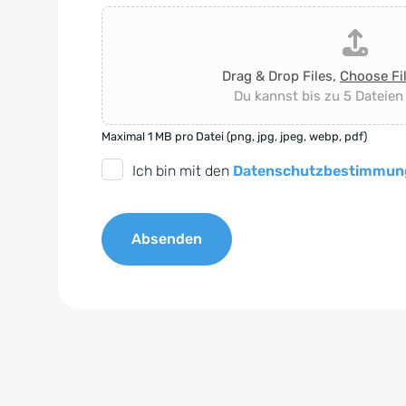
Drag & Drop Files,
Choose Fi
Du kannst bis zu 5 Dateien
Maximal 1 MB pro Datei (png, jpg, jpeg, webp, pdf)
D
Ich bin mit den
Datenschutzbestimmun
S
G
Absenden
V
O
A
-
l
E
t
i
e
n
r
v
n