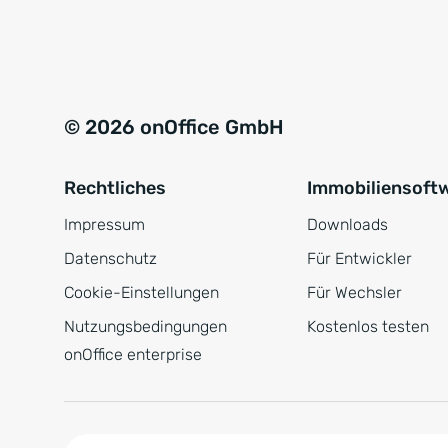
e
a
r
t
s
i
t
v
© 2026 onOffice GmbH
ä
e
n
:
Rechtliches
Immobiliensoft
d
n
Impressum
Downloads
i
Datenschutz
Für Entwickler
s
Cookie-Einstellungen
Für Wechsler
*
Nutzungsbedingungen
Kostenlos testen
onOffice enterprise