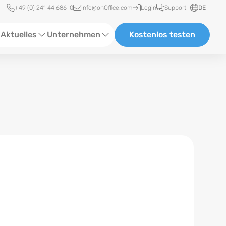
Schnellzugriff
+49 (0) 241 44 686-0
info@onOffice.com
Login
Support
DE
Aktuelles
Unternehmen
Kostenlos testen
ebinare
Über Uns
tatus-News
Partner und Kooperationen
eranstaltungen
Karriere
eferenzen
log
ewsletter
n