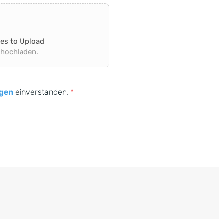
les to Upload
 hochladen.
gen
einverstanden.
*