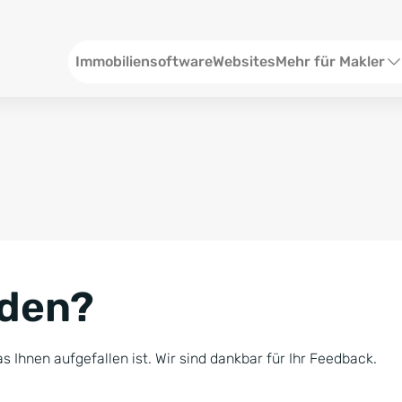
Header
Immobiliensoftware
Websites
Mehr für Makler
SEO und Content
W
Social Media
S
Social Ads
V
Google Ads
R
nden?
Newsletter-Pakete
B
Consulting
N
s Ihnen aufgefallen ist. Wir sind dankbar für Ihr Feedback.
Softwareschulunge