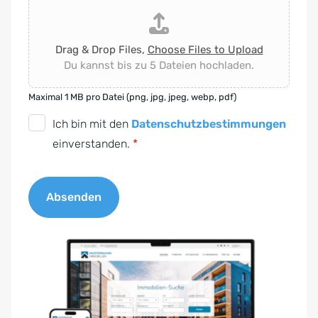
Drag & Drop Files,
Choose Files to Upload
Du kannst bis zu 5 Dateien hochladen.
Maximal 1 MB pro Datei (png, jpg, jpeg, webp, pdf)
D
Ich bin mit den
Datenschutzbestimmungen
S
einverstanden.
*
G
V
Absenden
O
-
A
E
l
i
t
n
e
v
r