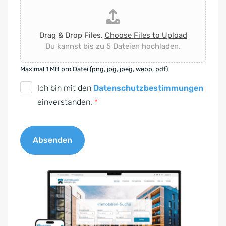
Drag & Drop Files,
Choose Files to Upload
Du kannst bis zu 5 Dateien hochladen.
Maximal 1 MB pro Datei (png, jpg, jpeg, webp, pdf)
D
Ich bin mit den
Datenschutzbestimmungen
S
einverstanden.
*
G
V
Absenden
O
-
A
E
l
i
t
n
e
v
r