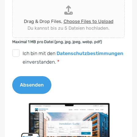
Drag & Drop Files,
Choose Files to Upload
Du kannst bis zu 5 Dateien hochladen.
Maximal 1 MB pro Datei (png, jpg, jpeg, webp, pdf)
D
Ich bin mit den
Datenschutzbestimmungen
S
einverstanden.
*
G
V
Absenden
O
-
A
E
l
i
t
n
e
v
r