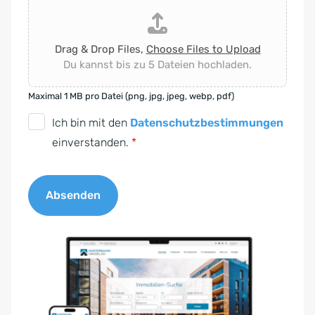
Drag & Drop Files,
Choose Files to Upload
Du kannst bis zu 5 Dateien hochladen.
Maximal 1 MB pro Datei (png, jpg, jpeg, webp, pdf)
D
Ich bin mit den
Datenschutzbestimmungen
S
einverstanden.
*
G
V
Absenden
O
-
A
E
l
i
t
n
e
v
r