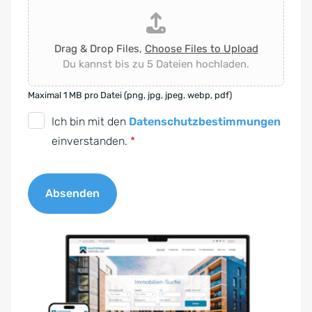
Drag & Drop Files,
Choose Files to Upload
Du kannst bis zu 5 Dateien hochladen.
Maximal 1 MB pro Datei (png, jpg, jpeg, webp, pdf)
D
Ich bin mit den
Datenschutzbestimmungen
S
einverstanden.
*
G
V
Absenden
O
-
A
E
l
i
t
n
e
v
r