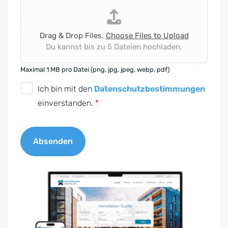
Drag & Drop Files,
Choose Files to Upload
Du kannst bis zu 5 Dateien hochladen.
Maximal 1 MB pro Datei (png, jpg, jpeg, webp, pdf)
D
Ich bin mit den
Datenschutzbestimmungen
S
einverstanden.
*
G
V
Absenden
O
-
A
E
l
i
t
n
e
v
r