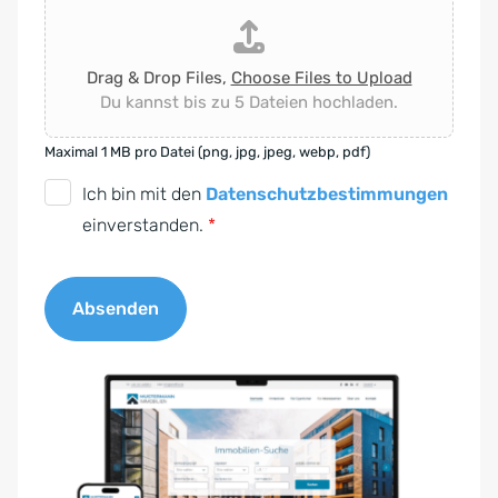
Drag & Drop Files,
Choose Files to Upload
Du kannst bis zu 5 Dateien hochladen.
Maximal 1 MB pro Datei (png, jpg, jpeg, webp, pdf)
D
Ich bin mit den
Datenschutzbestimmungen
S
einverstanden.
*
G
V
Absenden
O
-
A
E
l
i
t
n
e
v
r