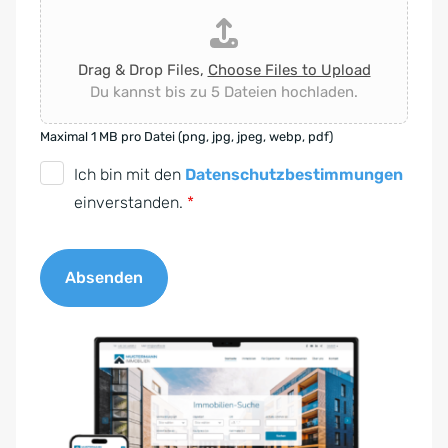
Drag & Drop Files,
Choose Files to Upload
Du kannst bis zu 5 Dateien hochladen.
Maximal 1 MB pro Datei (png, jpg, jpeg, webp, pdf)
D
Ich bin mit den
Datenschutzbestimmungen
S
einverstanden.
*
G
V
Absenden
O
-
A
E
l
i
t
n
e
v
r