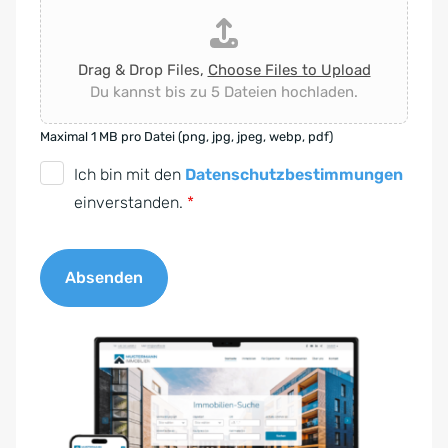
Drag & Drop Files,
Choose Files to Upload
Du kannst bis zu 5 Dateien hochladen.
Maximal 1 MB pro Datei (png, jpg, jpeg, webp, pdf)
D
Ich bin mit den
Datenschutzbestimmungen
S
einverstanden.
*
G
V
Absenden
O
-
A
E
l
i
t
n
e
v
r