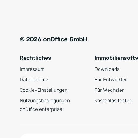
e
a
r
t
s
i
t
v
© 2026 onOffice GmbH
ä
e
n
:
Rechtliches
Immobiliensoft
d
n
Impressum
Downloads
i
Datenschutz
Für Entwickler
s
Cookie-Einstellungen
Für Wechsler
*
Nutzungsbedingungen
Kostenlos testen
onOffice enterprise