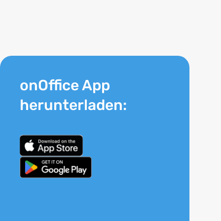
onOffice App
herunterladen: