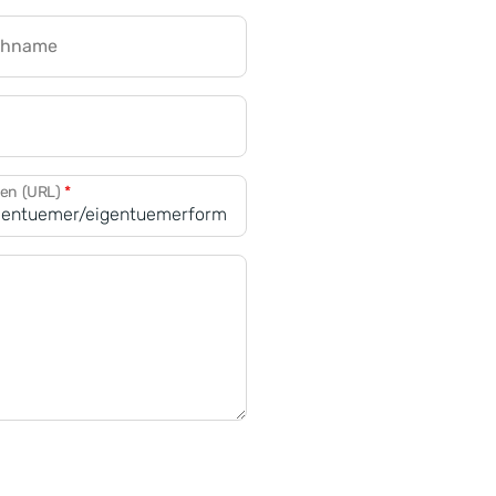
chname
CRM für Banken
den (URL)
*