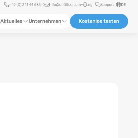
Schnellzugriff
+49 (0) 241 44 686-0
info@onOffice.com
Login
Support
DE
Aktuelles
Unternehmen
Kostenlos testen
ebinare
Über Uns
tatus-News
Partner und Kooperationen
eranstaltungen
Karriere
eferenzen
log
ewsletter
n