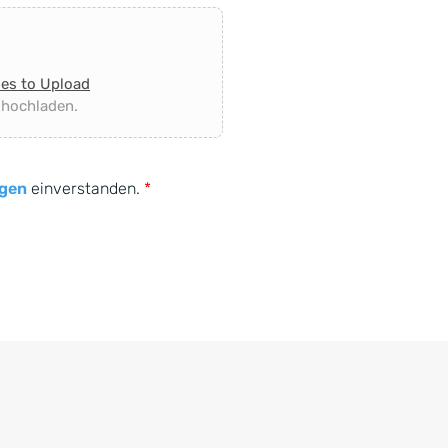
les to Upload
 hochladen.
gen
einverstanden.
*