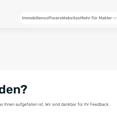
Header
Immobiliensoftware
Websites
Mehr für Makler
SEO und Content
W
Social Media
S
Social Ads
V
Google Ads
R
nden?
Newsletter-Pakete
B
Consulting
N
s Ihnen aufgefallen ist. Wir sind dankbar für Ihr Feedback.
Softwareschulunge