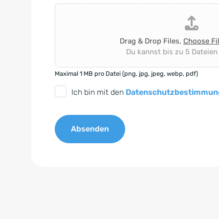
Drag & Drop Files,
Choose Fi
Du kannst bis zu 5 Dateien
Maximal 1 MB pro Datei (png, jpg, jpeg, webp, pdf)
D
Ich bin mit den
Datenschutzbestimmun
S
G
Absenden
V
O
A
-
l
E
t
i
e
n
r
v
n