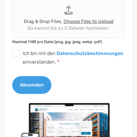
Drag & Drop Files,
Choose Files to Upload
Du kannst bis zu 5 Dateien hochladen.
Maximal 1 MB pro Datei (png, jpg, jpeg, webp, pdf)
D
Ich bin mit den
Datenschutzbestimmungen
S
einverstanden.
*
G
V
Absenden
O
-
A
E
l
i
t
n
e
v
r