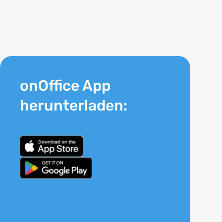
onOffice App
herunterladen: