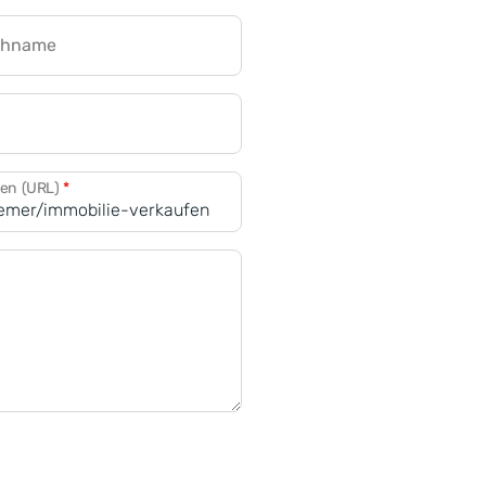
chname
CRM für Banken
den (URL)
*