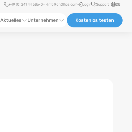
Schnellzugriff
+49 (0) 241 44 686-0
info@onOffice.com
Login
Support
DE
Aktuelles
Unternehmen
Kostenlos testen
ebinare
Über Uns
tatus-News
Partner und Kooperationen
eranstaltungen
Karriere
eferenzen
log
ewsletter
n