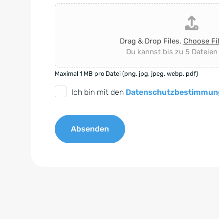
Drag & Drop Files,
Choose Fi
Du kannst bis zu 5 Dateien
Maximal 1 MB pro Datei (png, jpg, jpeg, webp, pdf)
D
Ich bin mit den
Datenschutzbestimmun
S
G
Absenden
V
O
A
-
l
E
t
i
e
n
r
v
n