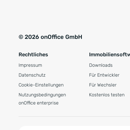
e
a
r
t
s
i
t
v
© 2026 onOffice GmbH
ä
e
n
:
Rechtliches
Immobiliensoft
d
n
Impressum
Downloads
i
Datenschutz
Für Entwickler
s
Cookie-Einstellungen
Für Wechsler
*
Nutzungsbedingungen
Kostenlos testen
onOffice enterprise