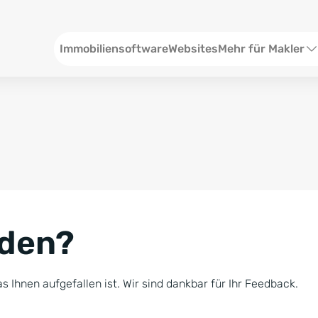
Header
Immobiliensoftware
Websites
Mehr für Makler
SEO und Content
W
Social Media
S
Social Ads
V
Google Ads
R
nden?
Newsletter-Pakete
B
Consulting
N
s Ihnen aufgefallen ist. Wir sind dankbar für Ihr Feedback.
Softwareschulunge