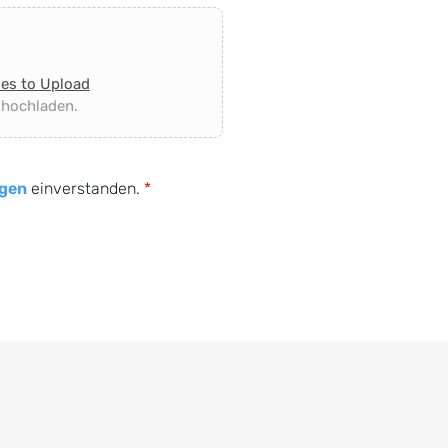
les to Upload
 hochladen.
gen
einverstanden.
*