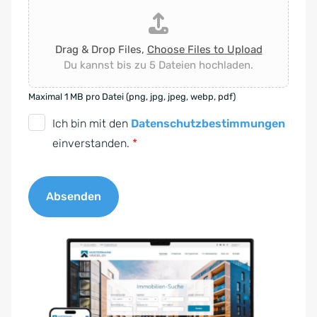
Drag & Drop Files,
Choose Files to Upload
Du kannst bis zu 5 Dateien hochladen.
Maximal 1 MB pro Datei (png, jpg, jpeg, webp, pdf)
D
Ich bin mit den
Datenschutzbestimmungen
S
einverstanden.
*
G
V
Absenden
O
-
A
E
l
i
t
n
e
v
r