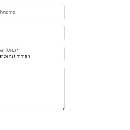
chname
CRM für Banken
den (URL)
*