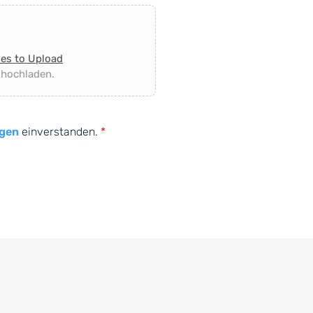
les to Upload
 hochladen.
gen
einverstanden.
*