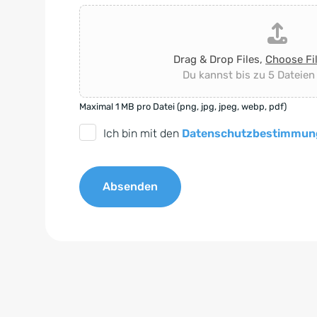
Drag & Drop Files,
Choose Fi
Du kannst bis zu 5 Dateien
Maximal 1 MB pro Datei (png, jpg, jpeg, webp, pdf)
D
Ich bin mit den
Datenschutzbestimmun
S
G
Absenden
V
O
A
-
l
E
t
i
e
n
r
v
n