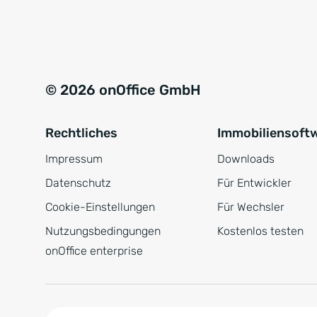
e
a
r
t
s
i
t
v
© 2026 onOffice GmbH
ä
e
n
:
Rechtliches
Immobiliensoft
d
n
Impressum
Downloads
i
Datenschutz
Für Entwickler
s
Cookie-Einstellungen
Für Wechsler
*
Nutzungsbedingungen
Kostenlos testen
onOffice enterprise