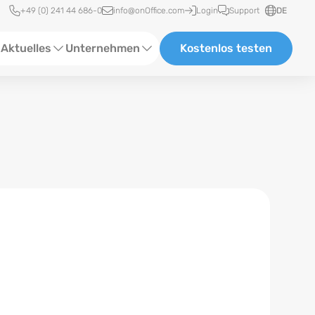
Schnellzugriff
+49 (0) 241 44 686-0
info@onOffice.com
Login
Support
DE
Aktuelles
Unternehmen
Kostenlos testen
ebinare
Über Uns
tatus-News
Partner und Kooperationen
eranstaltungen
Karriere
eferenzen
log
ewsletter
n