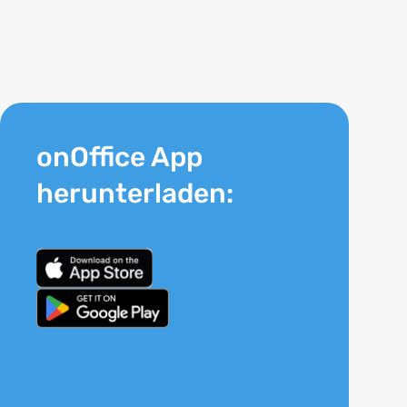
onOffice App
herunterladen: