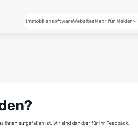
Header
Immobiliensoftware
Websites
Mehr für Makler
SEO und Content
W
Social Media
S
Social Ads
V
Google Ads
R
nden?
Newsletter-Pakete
B
Consulting
N
s Ihnen aufgefallen ist. Wir sind dankbar für Ihr Feedback.
Softwareschulunge