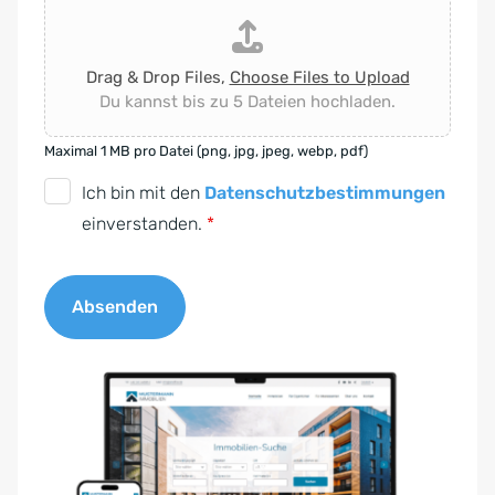
Drag & Drop Files,
Choose Files to Upload
Du kannst bis zu 5 Dateien hochladen.
Maximal 1 MB pro Datei (png, jpg, jpeg, webp, pdf)
D
Ich bin mit den
Datenschutzbestimmungen
S
einverstanden.
*
G
V
Absenden
O
-
A
E
l
i
t
n
e
v
r