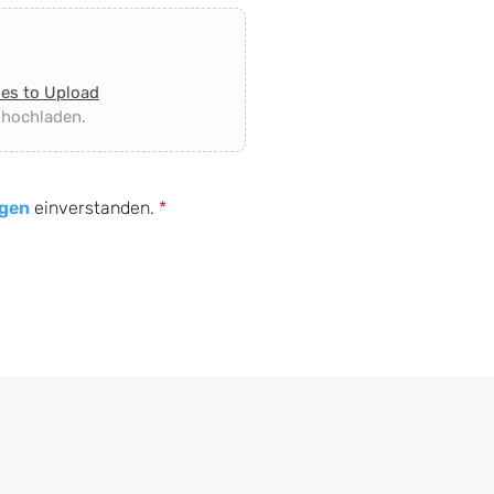
les to Upload
 hochladen.
gen
einverstanden.
*