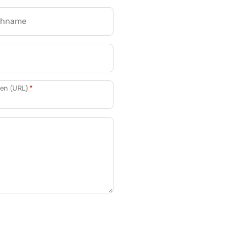
chname
CRM für Banken
den (URL)
*