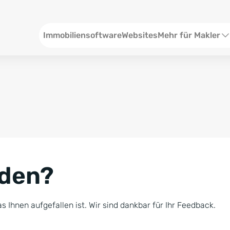
Header
Immobiliensoftware
Websites
Mehr für Makler
SEO und Content
W
Social Media
S
Social Ads
V
Google Ads
R
nden?
Newsletter-Pakete
B
Consulting
N
s Ihnen aufgefallen ist. Wir sind dankbar für Ihr Feedback.
Softwareschulunge