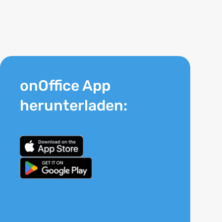
onOffice App
herunterladen: