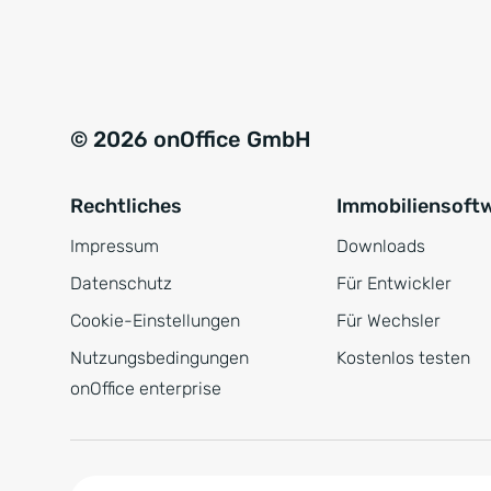
e
a
r
t
s
i
t
v
© 2026 onOffice GmbH
ä
e
n
:
Rechtliches
Immobiliensoft
d
n
Impressum
Downloads
i
Datenschutz
Für Entwickler
s
Cookie-Einstellungen
Für Wechsler
*
Nutzungsbedingungen
Kostenlos testen
onOffice enterprise