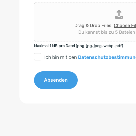
Drag & Drop Files,
Choose Fi
Du kannst bis zu 5 Dateien
Maximal 1 MB pro Datei (png, jpg, jpeg, webp, pdf)
D
Ich bin mit den
Datenschutzbestimmun
S
G
Absenden
V
O
A
-
l
E
t
i
e
n
r
v
n