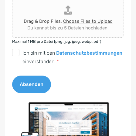
Drag & Drop Files,
Choose Files to Upload
Du kannst bis zu 5 Dateien hochladen.
Maximal 1 MB pro Datei (png, jpg, jpeg, webp, pdf)
D
Ich bin mit den
Datenschutzbestimmungen
S
einverstanden.
*
G
V
Absenden
O
-
A
E
l
i
t
n
e
v
r