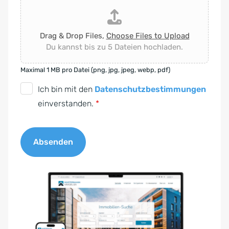
Drag & Drop Files,
Choose Files to Upload
Du kannst bis zu 5 Dateien hochladen.
Maximal 1 MB pro Datei (png, jpg, jpeg, webp, pdf)
D
Ich bin mit den
Datenschutzbestimmungen
S
einverstanden.
*
G
V
Absenden
O
-
A
E
l
i
t
n
e
v
r