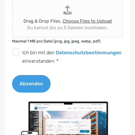
Drag & Drop Files,
Choose Files to Upload
Du kannst bis zu 5 Dateien hochladen.
Maximal 1 MB pro Datei (png, jpg, jpeg, webp, pdf)
D
Ich bin mit den
Datenschutzbestimmungen
S
einverstanden.
*
G
V
Absenden
O
-
A
E
l
i
t
n
e
v
r