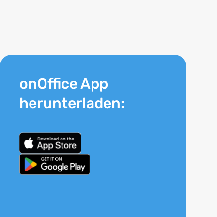
onOffice App
herunterladen: