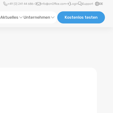
Schnellzugriff
+49 (0) 241 44 686-0
info@onOffice.com
Login
Support
DE
Aktuelles
Unternehmen
Kostenlos testen
ebinare
Über Uns
tatus-News
Partner und Kooperationen
eranstaltungen
Karriere
eferenzen
log
ewsletter
n