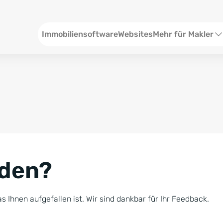
Header
Immobiliensoftware
Websites
Mehr für Makler
SEO und Content
W
Social Media
S
Social Ads
V
Google Ads
R
nden?
Newsletter-Pakete
B
Consulting
N
s Ihnen aufgefallen ist. Wir sind dankbar für Ihr Feedback.
Softwareschulunge