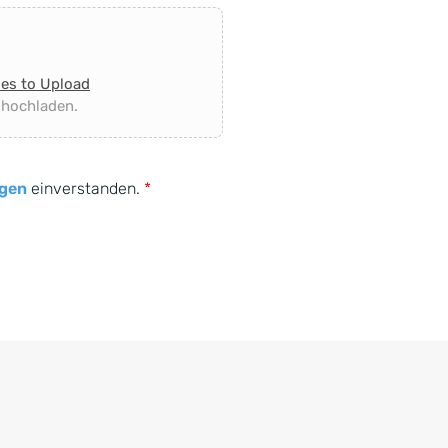
les to Upload
 hochladen.
gen
einverstanden.
*