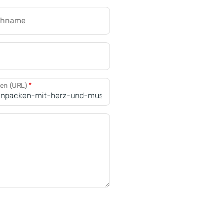
chname
CRM für Banken
den (URL)
*