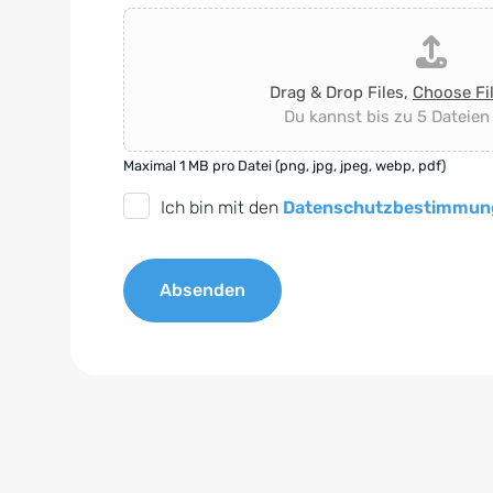
Drag & Drop Files,
Choose Fi
Du kannst bis zu 5 Dateien
Maximal 1 MB pro Datei (png, jpg, jpeg, webp, pdf)
D
Ich bin mit den
Datenschutzbestimmun
S
G
Absenden
V
O
A
-
l
E
t
i
e
n
r
v
n