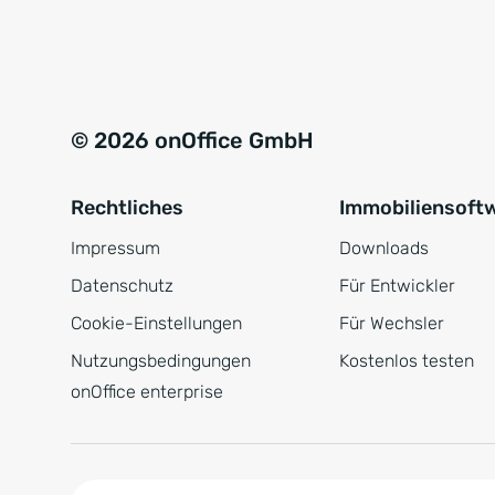
e
a
r
t
s
i
t
v
© 2026 onOffice GmbH
ä
e
n
:
Rechtliches
Immobiliensoft
d
n
Impressum
Downloads
i
Datenschutz
Für Entwickler
s
Cookie-Einstellungen
Für Wechsler
*
Nutzungsbedingungen
Kostenlos testen
onOffice enterprise