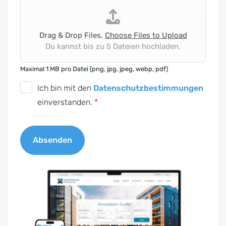
Drag & Drop Files,
Choose Files to Upload
Du kannst bis zu 5 Dateien hochladen.
Maximal 1 MB pro Datei (png, jpg, jpeg, webp, pdf)
D
Ich bin mit den
Datenschutzbestimmungen
S
einverstanden.
*
G
V
Absenden
O
-
A
E
l
i
t
n
e
v
r