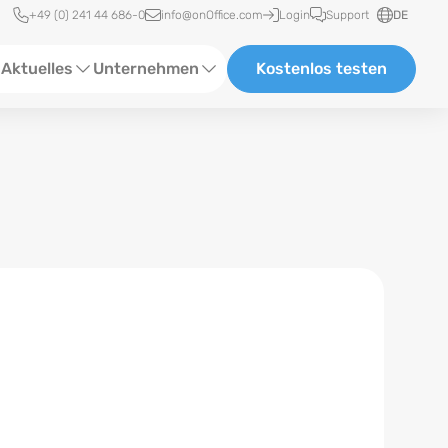
Schnellzugriff
+49 (0) 241 44 686-0
info@onOffice.com
Login
Support
DE
Aktuelles
Unternehmen
Kostenlos testen
ebinare
Über Uns
tatus-News
Partner und Kooperationen
eranstaltungen
Karriere
eferenzen
log
ewsletter
n