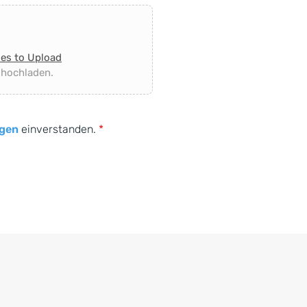
les to Upload
 hochladen.
gen
einverstanden.
*