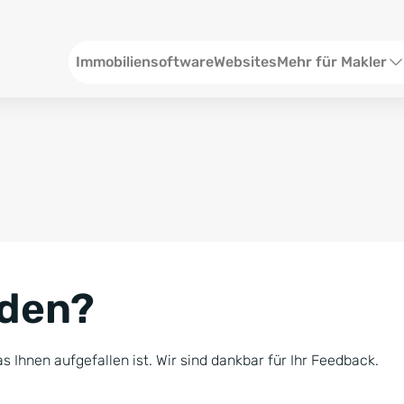
Header
Immobiliensoftware
Websites
Mehr für Makler
SEO und Content
W
Social Media
S
Social Ads
V
Google Ads
R
nden?
Newsletter-Pakete
B
Consulting
N
s Ihnen aufgefallen ist. Wir sind dankbar für Ihr Feedback.
Softwareschulunge