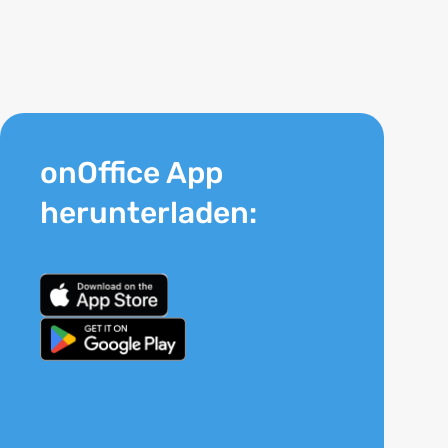
onOffice App
herunterladen: