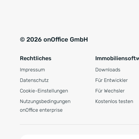
e
a
r
t
s
i
t
v
© 2026 onOffice GmbH
ä
e
n
:
Rechtliches
Immobiliensoft
d
n
Impressum
Downloads
i
Datenschutz
Für Entwickler
s
Cookie-Einstellungen
Für Wechsler
*
Nutzungsbedingungen
Kostenlos testen
onOffice enterprise