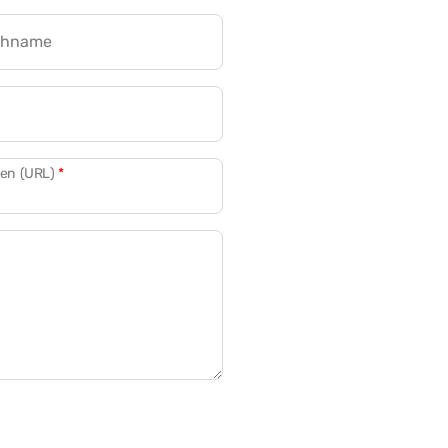
chname
CRM für Banken
den (URL)
*