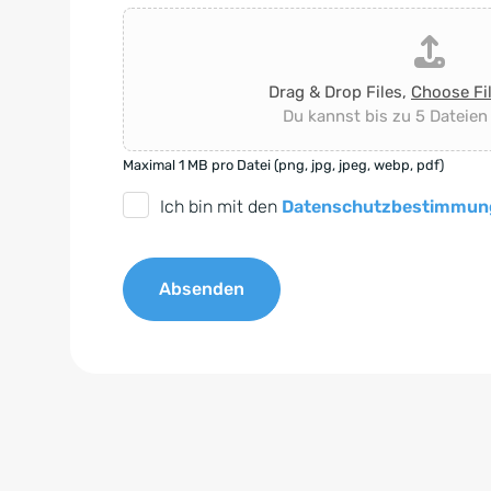
Drag & Drop Files,
Choose Fi
Du kannst bis zu 5 Dateien
Maximal 1 MB pro Datei (png, jpg, jpeg, webp, pdf)
D
Ich bin mit den
Datenschutzbestimmun
S
G
Absenden
V
O
A
-
l
E
t
i
e
n
r
v
n