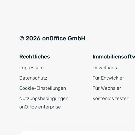
e
a
r
t
s
i
t
v
© 2026 onOffice GmbH
ä
e
n
:
Rechtliches
Immobiliensoft
d
n
Impressum
Downloads
i
Datenschutz
Für Entwickler
s
Cookie-Einstellungen
Für Wechsler
*
Nutzungsbedingungen
Kostenlos testen
onOffice enterprise