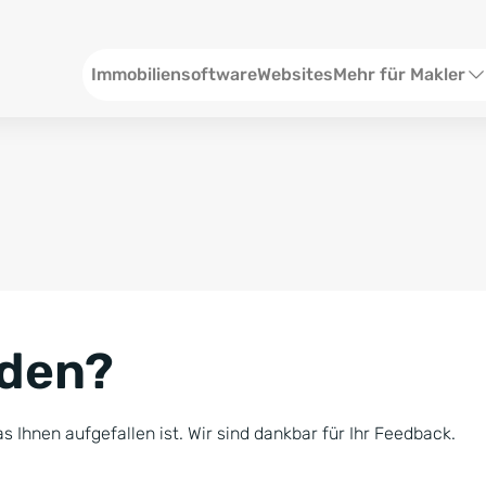
Header
Immobiliensoftware
Websites
Mehr für Makler
SEO und Content
W
Social Media
S
Social Ads
V
Google Ads
R
nden?
Newsletter-Pakete
B
Consulting
N
s Ihnen aufgefallen ist. Wir sind dankbar für Ihr Feedback.
Softwareschulunge