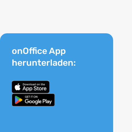
onOffice App
herunterladen: