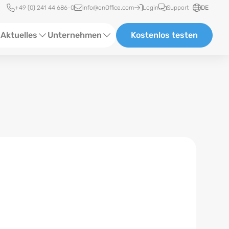
Schnellzugriff
+49 (0) 241 44 686-0
info@onOffice.com
Login
Support
DE
Aktuelles
Unternehmen
Kostenlos testen
ebinare
Über Uns
tatus-News
Partner und Kooperationen
eranstaltungen
Karriere
eferenzen
log
ewsletter
n