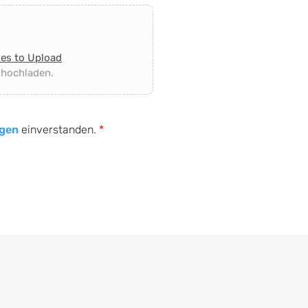
les to Upload
 hochladen.
gen
einverstanden.
*