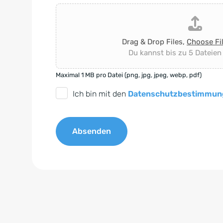
Drag & Drop Files,
Choose Fi
Du kannst bis zu 5 Dateien
Maximal 1 MB pro Datei (png, jpg, jpeg, webp, pdf)
D
Ich bin mit den
Datenschutzbestimmun
S
G
Absenden
V
O
A
-
l
E
t
i
e
n
r
v
n