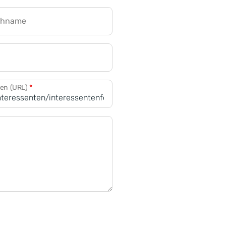
chname
CRM für Banken
den (URL)
*