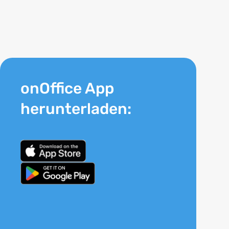
onOffice App
herunterladen: