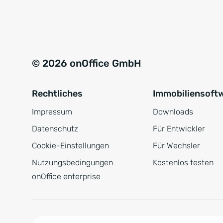
e
a
r
t
s
i
t
v
© 2026 onOffice GmbH
ä
e
n
:
Rechtliches
Immobiliensoft
d
n
Impressum
Downloads
i
Datenschutz
Für Entwickler
s
Cookie-Einstellungen
Für Wechsler
*
Nutzungsbedingungen
Kostenlos testen
onOffice enterprise