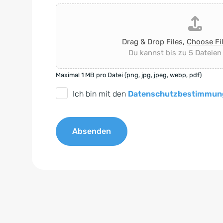
Drag & Drop Files,
Choose Fi
Du kannst bis zu 5 Dateien
Maximal 1 MB pro Datei (png, jpg, jpeg, webp, pdf)
D
Ich bin mit den
Datenschutzbestimmun
S
G
Absenden
V
O
A
-
l
E
t
i
e
n
r
v
n