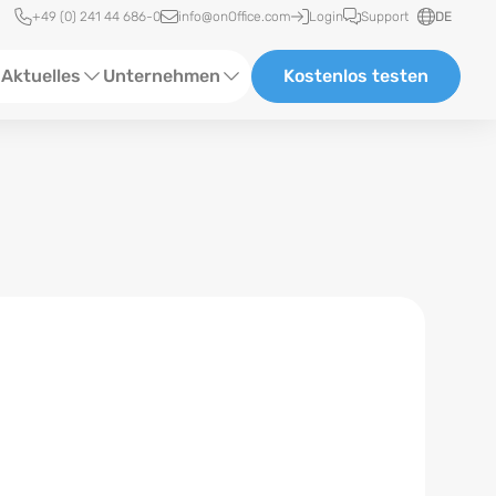
Schnellzugriff
+49 (0) 241 44 686-0
info@onOffice.com
Login
Support
DE
Aktuelles
Unternehmen
Kostenlos testen
ebinare
Über Uns
tatus-News
Partner und Kooperationen
eranstaltungen
Karriere
eferenzen
log
ewsletter
n