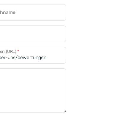
chname
CRM für Banken
den (URL)
*