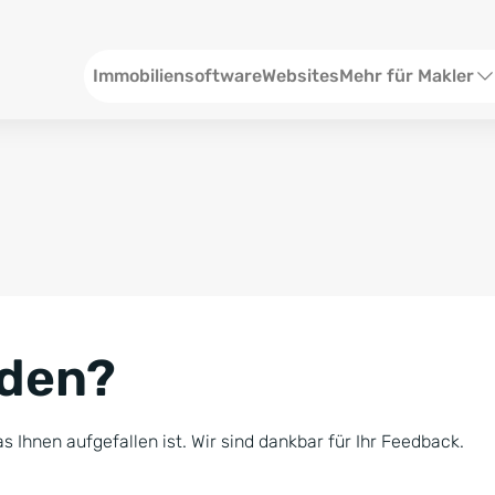
Header
Immobiliensoftware
Websites
Mehr für Makler
SEO und Content
W
Social Media
S
Social Ads
V
Google Ads
R
nden?
Newsletter-Pakete
B
Consulting
N
s Ihnen aufgefallen ist. Wir sind dankbar für Ihr Feedback.
Softwareschulunge