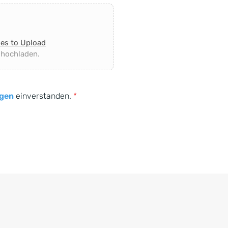
les to Upload
 hochladen.
gen
einverstanden.
*