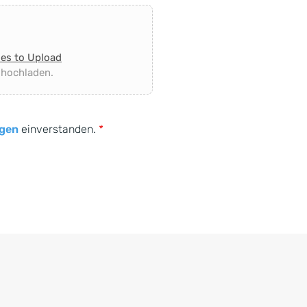
les to Upload
 hochladen.
gen
einverstanden.
*