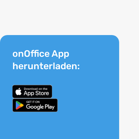
onOffice App
herunterladen: