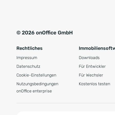
e
a
r
t
s
i
t
v
© 2026 onOffice GmbH
ä
e
n
:
Rechtliches
Immobiliensoft
d
n
Impressum
Downloads
i
Datenschutz
Für Entwickler
s
Cookie-Einstellungen
Für Wechsler
*
Nutzungsbedingungen
Kostenlos testen
onOffice enterprise