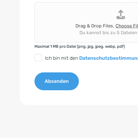
Drag & Drop Files,
Choose Fi
Du kannst bis zu 5 Dateien
Maximal 1 MB pro Datei (png, jpg, jpeg, webp, pdf)
D
Ich bin mit den
Datenschutzbestimmun
S
G
Absenden
V
O
A
-
l
E
t
i
e
n
r
v
n