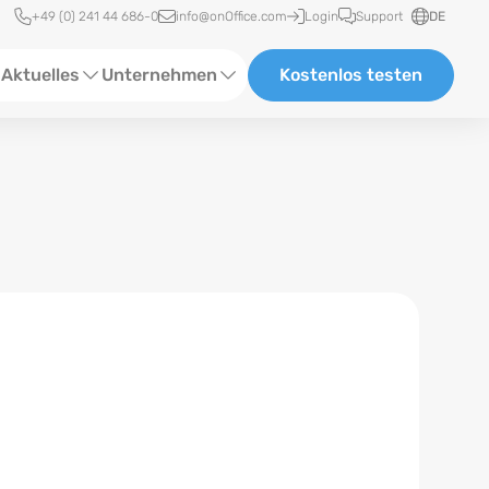
Schnellzugriff
+49 (0) 241 44 686-0
info@onOffice.com
Login
Support
DE
Aktuelles
Unternehmen
Kostenlos testen
ebinare
Über Uns
tatus-News
Partner und Kooperationen
eranstaltungen
Karriere
eferenzen
log
ewsletter
n