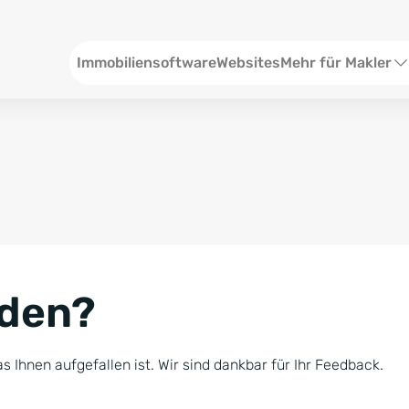
Header
Immobiliensoftware
Websites
Mehr für Makler
SEO und Content
W
Social Media
S
Social Ads
V
Google Ads
R
nden?
Newsletter-Pakete
B
Consulting
N
s Ihnen aufgefallen ist. Wir sind dankbar für Ihr Feedback.
Softwareschulunge