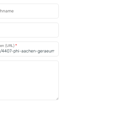
chname
CRM für Banken
den (URL)
*