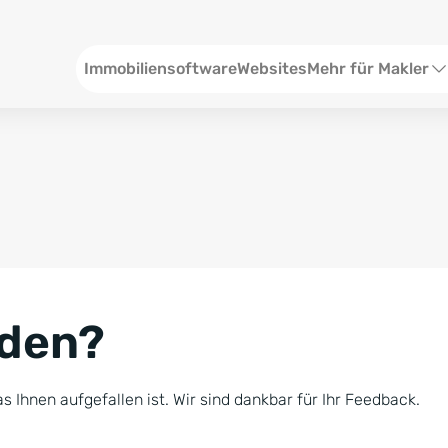
Header
Immobiliensoftware
Websites
Mehr für Makler
SEO und Content
W
Social Media
S
Social Ads
V
Google Ads
R
nden?
Newsletter-Pakete
B
Consulting
N
s Ihnen aufgefallen ist. Wir sind dankbar für Ihr Feedback.
Softwareschulunge