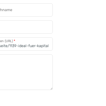
chname
CRM für Banken
den (URL)
*