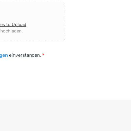
les to Upload
 hochladen.
gen
einverstanden.
*