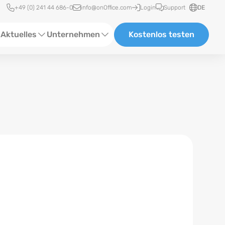
Schnellzugriff
+49 (0) 241 44 686-0
info@onOffice.com
Login
Support
DE
Aktuelles
Unternehmen
Kostenlos testen
ebinare
Über Uns
tatus-News
Partner und Kooperationen
eranstaltungen
Karriere
eferenzen
log
ewsletter
n