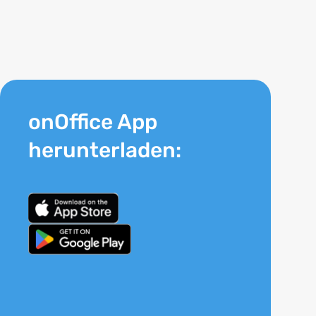
onOffice App
herunterladen: