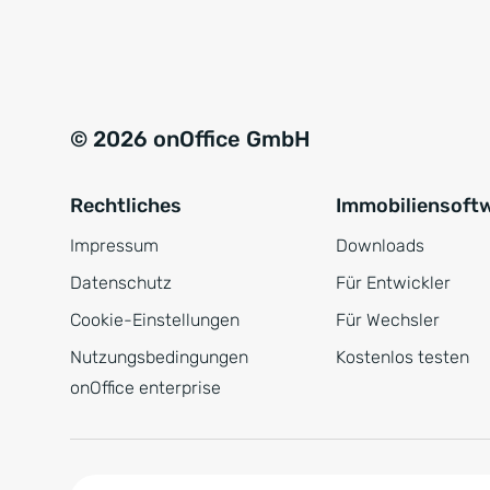
e
a
r
t
s
i
t
v
© 2026 onOffice GmbH
ä
e
n
:
Rechtliches
Immobiliensoft
d
n
Impressum
Downloads
i
Datenschutz
Für Entwickler
s
Cookie-Einstellungen
Für Wechsler
*
Nutzungsbedingungen
Kostenlos testen
onOffice enterprise