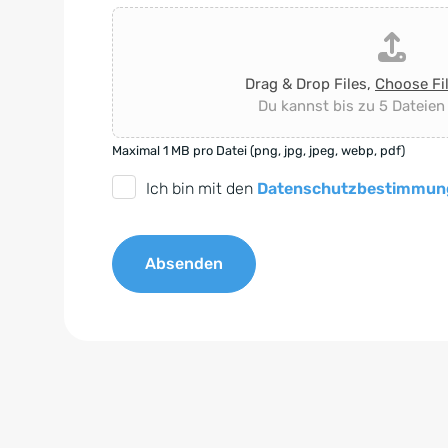
Drag & Drop Files,
Choose Fi
Du kannst bis zu 5 Dateien
Maximal 1 MB pro Datei (png, jpg, jpeg, webp, pdf)
D
Ich bin mit den
Datenschutzbestimmun
S
G
Absenden
V
O
A
-
l
E
t
i
e
n
r
v
n