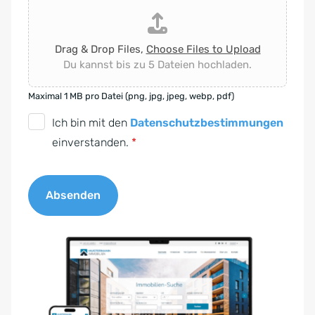
Drag & Drop Files,
Choose Files to Upload
Du kannst bis zu 5 Dateien hochladen.
Maximal 1 MB pro Datei (png, jpg, jpeg, webp, pdf)
D
Ich bin mit den
Datenschutzbestimmungen
S
einverstanden.
*
G
V
Absenden
O
-
A
E
l
i
t
n
e
v
r