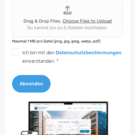
Drag & Drop Files,
Choose Files to Upload
Du kannst bis zu 5 Dateien hochladen.
Maximal 1 MB pro Datei (png, jpg, jpeg, webp, pdf)
D
Ich bin mit den
Datenschutzbestimmungen
S
einverstanden.
*
G
V
Absenden
O
-
A
E
l
i
t
n
e
v
r