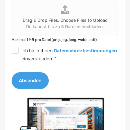
Drag & Drop Files,
Choose Files to Upload
Du kannst bis zu 5 Dateien hochladen.
Maximal 1 MB pro Datei (png, jpg, jpeg, webp, pdf)
D
Ich bin mit den
Datenschutzbestimmungen
S
einverstanden.
*
G
V
Absenden
O
-
A
E
l
i
t
n
e
v
r