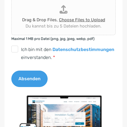
Drag & Drop Files,
Choose Files to Upload
Du kannst bis zu 5 Dateien hochladen.
Maximal 1 MB pro Datei (png, jpg, jpeg, webp, pdf)
D
Ich bin mit den
Datenschutzbestimmungen
S
einverstanden.
*
G
V
Absenden
O
-
A
E
l
i
t
n
e
v
r