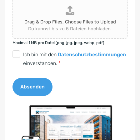
Drag & Drop Files,
Choose Files to Upload
Du kannst bis zu 5 Dateien hochladen.
Maximal 1 MB pro Datei (png, jpg, jpeg, webp, pdf)
D
Ich bin mit den
Datenschutzbestimmungen
S
einverstanden.
*
G
V
Absenden
O
-
A
E
l
i
t
n
e
v
r