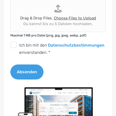
Drag & Drop Files,
Choose Files to Upload
Du kannst bis zu 5 Dateien hochladen.
Maximal 1 MB pro Datei (png, jpg, jpeg, webp, pdf)
D
Ich bin mit den
Datenschutzbestimmungen
S
einverstanden.
*
G
V
Absenden
O
-
A
E
l
i
t
n
e
v
r