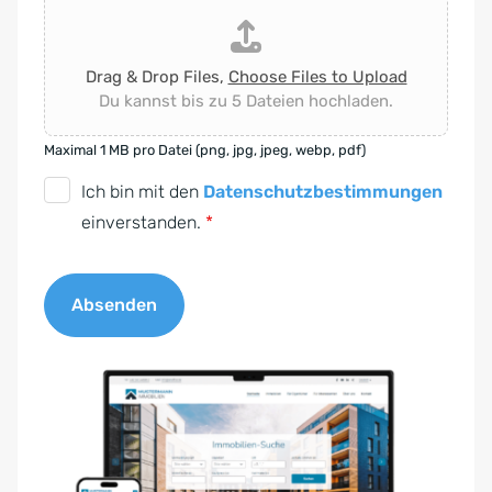
Drag & Drop Files,
Choose Files to Upload
Du kannst bis zu 5 Dateien hochladen.
Maximal 1 MB pro Datei (png, jpg, jpeg, webp, pdf)
D
Ich bin mit den
Datenschutzbestimmungen
S
einverstanden.
*
G
V
Absenden
O
-
A
E
l
i
t
n
e
v
r