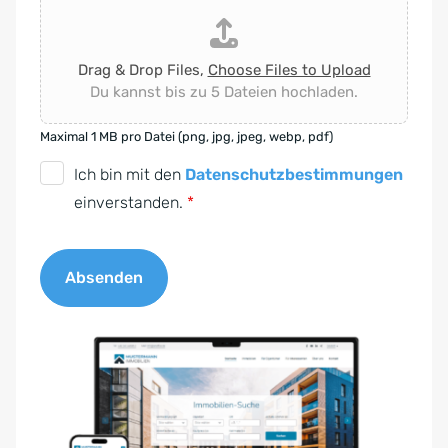
Drag & Drop Files,
Choose Files to Upload
Du kannst bis zu 5 Dateien hochladen.
Maximal 1 MB pro Datei (png, jpg, jpeg, webp, pdf)
D
Ich bin mit den
Datenschutzbestimmungen
S
einverstanden.
*
G
V
Absenden
O
-
A
E
l
i
t
n
e
v
r