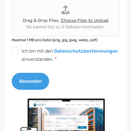
Drag & Drop Files,
Choose Files to Upload
Du kannst bis zu 5 Dateien hochladen.
Maximal 1 MB pro Datei (png, jpg, jpeg, webp, pdf)
D
Ich bin mit den
Datenschutzbestimmungen
S
einverstanden.
*
G
V
Absenden
O
-
A
E
l
i
t
n
e
v
r