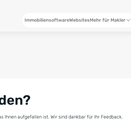
Header
Immobiliensoftware
Websites
Mehr für Makler
SEO und Content
W
Social Media
S
Social Ads
V
Google Ads
R
nden?
Newsletter-Pakete
B
Consulting
N
s Ihnen aufgefallen ist. Wir sind dankbar für Ihr Feedback.
Softwareschulunge