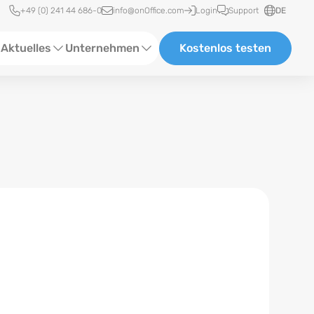
Schnellzugriff
+49 (0) 241 44 686-0
info@onOffice.com
Login
Support
DE
Aktuelles
Unternehmen
Kostenlos testen
ebinare
Über Uns
tatus-News
Partner und Kooperationen
eranstaltungen
Karriere
eferenzen
log
ewsletter
n