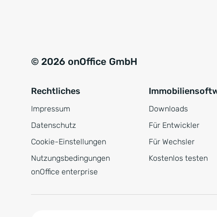
e
a
r
t
s
i
t
v
© 2026 onOffice GmbH
ä
e
n
:
Rechtliches
Immobiliensoft
d
n
Impressum
Downloads
i
Datenschutz
Für Entwickler
s
Cookie-Einstellungen
Für Wechsler
*
Nutzungsbedingungen
Kostenlos testen
onOffice enterprise