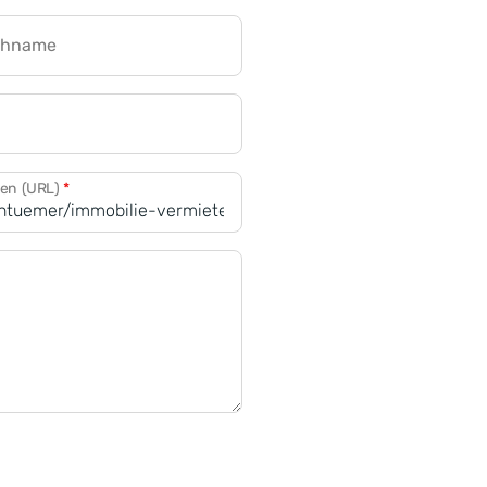
chname
CRM für Banken
den (URL)
*