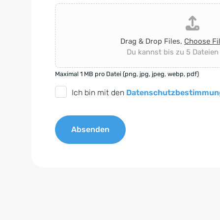
Drag & Drop Files,
Choose Fi
Du kannst bis zu 5 Dateien
Maximal 1 MB pro Datei (png, jpg, jpeg, webp, pdf)
D
Ich bin mit den
Datenschutzbestimmun
S
G
Absenden
V
O
A
-
l
E
t
i
e
n
r
v
n