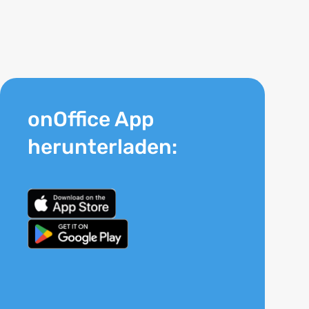
onOffice App
herunterladen: