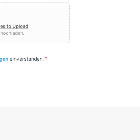
les to Upload
 hochladen.
gen
einverstanden.
*