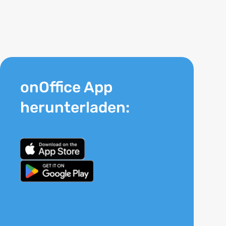
onOffice App
herunterladen: