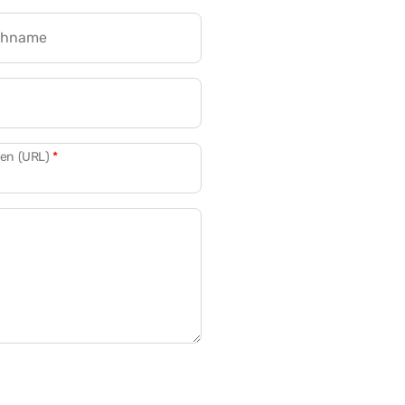
chname
CRM für Banken
den (URL)
*