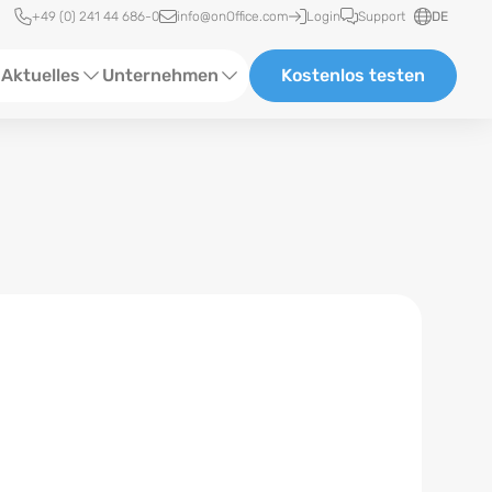
Schnellzugriff
+49 (0) 241 44 686-0
info@onOffice.com
Login
Support
DE
Aktuelles
Unternehmen
Kostenlos testen
ebinare
Über Uns
tatus-News
Partner und Kooperationen
eranstaltungen
Karriere
eferenzen
log
ewsletter
n