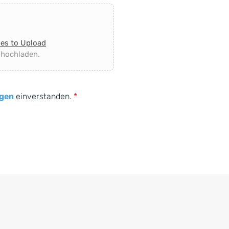
les to Upload
 hochladen.
gen
einverstanden.
*