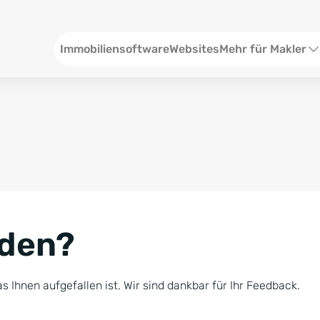
Header
Immobiliensoftware
Websites
Mehr für Makler
SEO und Content
W
Social Media
S
Social Ads
V
Google Ads
R
nden?
Newsletter-Pakete
B
Consulting
N
s Ihnen aufgefallen ist. Wir sind dankbar für Ihr Feedback.
Softwareschulunge