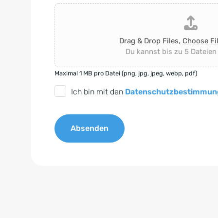
Drag & Drop Files,
Choose Fi
Du kannst bis zu 5 Dateien
Maximal 1 MB pro Datei (png, jpg, jpeg, webp, pdf)
D
Ich bin mit den
Datenschutzbestimmun
S
G
Absenden
V
O
A
-
l
E
t
i
e
n
r
v
n