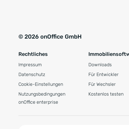
e
a
r
t
s
i
t
v
© 2026 onOffice GmbH
ä
e
n
:
Rechtliches
Immobiliensoft
d
n
Impressum
Downloads
i
Datenschutz
Für Entwickler
s
Cookie-Einstellungen
Für Wechsler
*
Nutzungsbedingungen
Kostenlos testen
onOffice enterprise