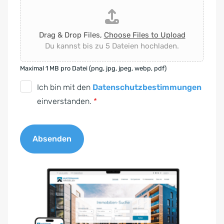
Drag & Drop Files,
Choose Files to Upload
Du kannst bis zu 5 Dateien hochladen.
Maximal 1 MB pro Datei (png, jpg, jpeg, webp, pdf)
D
Ich bin mit den
Datenschutzbestimmungen
S
einverstanden.
*
G
V
Absenden
O
-
A
E
l
i
t
n
e
v
r