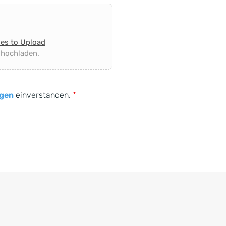
les to Upload
 hochladen.
gen
einverstanden.
*