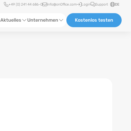
Schnellzugriff
+49 (0) 241 44 686-0
info@onOffice.com
Login
Support
DE
Aktuelles
Unternehmen
Kostenlos testen
ebinare
Über Uns
tatus-News
Partner und Kooperationen
eranstaltungen
Karriere
eferenzen
log
ewsletter
n