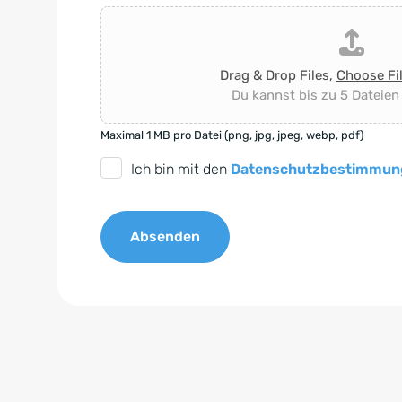
Drag & Drop Files,
Choose Fi
Du kannst bis zu 5 Dateien
Maximal 1 MB pro Datei (png, jpg, jpeg, webp, pdf)
D
Ich bin mit den
Datenschutzbestimmun
S
G
Absenden
V
O
A
-
l
E
t
i
e
n
r
v
n