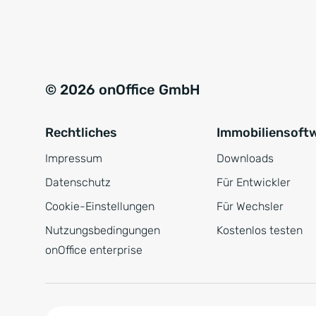
e
a
r
t
s
i
t
v
© 2026 onOffice GmbH
ä
e
n
:
Rechtliches
Immobiliensoft
d
n
Impressum
Downloads
i
Datenschutz
Für Entwickler
s
Cookie-Einstellungen
Für Wechsler
*
Nutzungsbedingungen
Kostenlos testen
onOffice enterprise