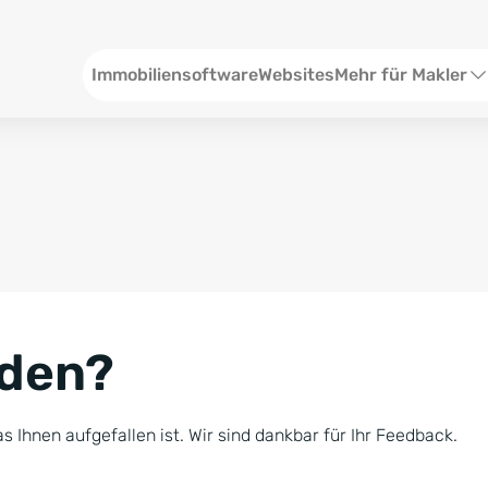
Header
Immobiliensoftware
Websites
Mehr für Makler
SEO und Content
W
Social Media
S
Social Ads
V
Google Ads
R
nden?
Newsletter-Pakete
B
Consulting
N
s Ihnen aufgefallen ist. Wir sind dankbar für Ihr Feedback.
Softwareschulunge