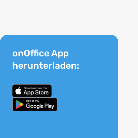
onOffice App
herunterladen: