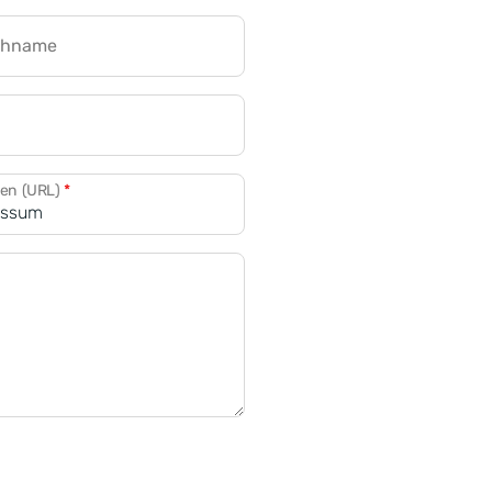
chname
CRM für Banken
den (URL)
*