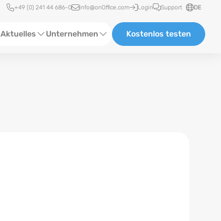
Schnellzugriff
+49 (0) 241 44 686-0
info@onOffice.com
Login
Support
DE
Aktuelles
Unternehmen
Kostenlos testen
ebinare
Über Uns
tatus-News
Partner und Kooperationen
eranstaltungen
Karriere
eferenzen
log
ewsletter
n