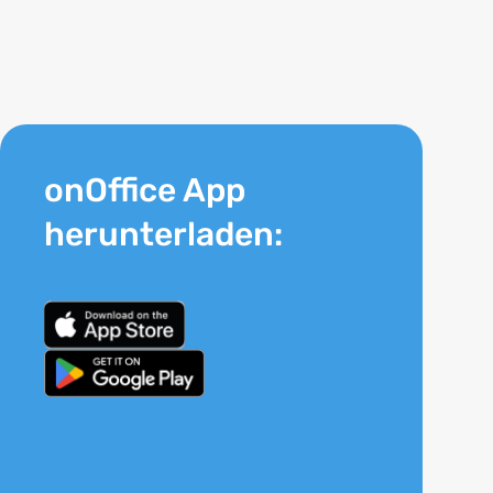
onOffice App
herunterladen: