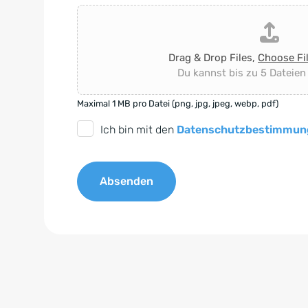
Drag & Drop Files,
Choose Fi
Du kannst bis zu 5 Dateien
Maximal 1 MB pro Datei (png, jpg, jpeg, webp, pdf)
D
Ich bin mit den
Datenschutzbestimmun
S
G
Absenden
V
O
A
-
l
E
t
i
e
n
r
v
n