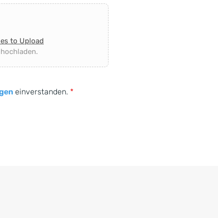
les to Upload
 hochladen.
gen
einverstanden.
*