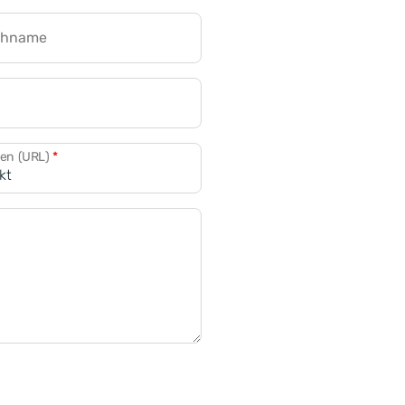
chname
CRM für Banken
den (URL)
*