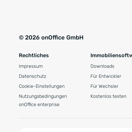
e
a
r
t
s
i
t
v
© 2026 onOffice GmbH
ä
e
n
:
Rechtliches
Immobiliensoft
d
n
Impressum
Downloads
i
Datenschutz
Für Entwickler
s
Cookie-Einstellungen
Für Wechsler
*
Nutzungsbedingungen
Kostenlos testen
onOffice enterprise