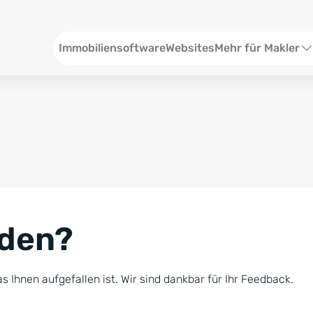
Header
Immobiliensoftware
Websites
Mehr für Makler
SEO und Content
W
Social Media
S
Social Ads
V
Google Ads
R
nden?
Newsletter-Pakete
B
Consulting
N
s Ihnen aufgefallen ist. Wir sind dankbar für Ihr Feedback.
Softwareschulunge